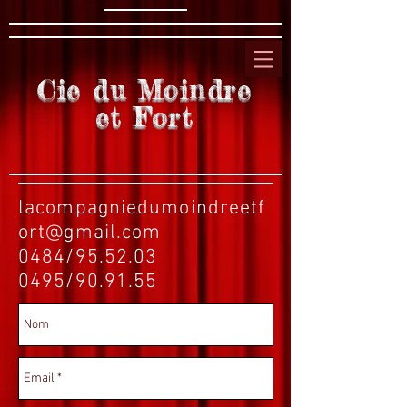
Cie du Moindre
et Fort
lacompagniedumoindreetf
ort@gmail.com
0484/95.52.03
0495/90.91.55